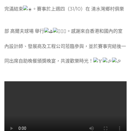
完滿結束
。賽事於上週四（31/10）在 清水灣鄉村俱樂
部 高爾夫球場 舉行
。感謝來自香港和國內的室
內設計師、發展商及工程公司蒞臨參與，並於賽事完結後一
同出席自助晚餐頒獎晚宴，共渡歡樂時光！