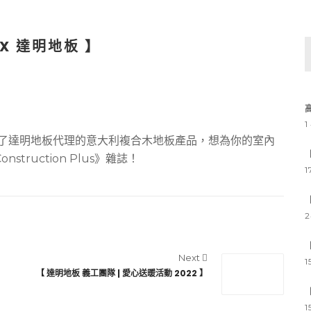
 X 達明地板 】
1
》詳細介紹了達明地板代理的意大利複合木地板產品，想為你的室內
ruction Plus》雜誌！
1
2
Next
1
【 達明地板 義工團隊 | 愛心送暖活動 2022 】
1