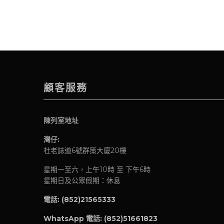
顧客服務
陳列室地址
灣仔:
杜老誌道6號群策大廈20樓
星期一至六，上午10時 至 下午6時
星期日及公眾假期：休息
電話: (852)21565333
WhatsApp 電話:
(852)51661823