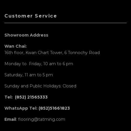
Customer Service
Showroom Address
Wan Chai:
16th floor, Kwan Chart Tower, 6 Tonnochy Road
Monday to Friday, 10 am to 6 pm
Saturday, 11 am to 5 pm
Sunday and Public Holidays: Closed
Tel:
(852) 21565333
WhatsApp Tel:
(852)51661823
Email
: flooring@tatming.com